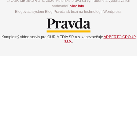
© OUR MEDIA SR a. s. 2026. Autorské práva sú vyhradené a vykonáva ich
vydavateľ,
viac info
.
Blogovací systém Blog.Pravda.sk beží na technológií Wordpress.
Kompletný video servis pre OUR MEDIA SR a.s. zabezpečuje
ARBERTO GROUP
s.r.o.
.