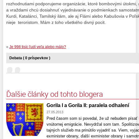
rozhodnutiami podporujeme organizácie, ktoré bombovými útokmi, 
a vraždami chcú dosiahnuť vyjednávanie o podmienkach samostatno
Kurdi, Katalánci, Tamilský ilám, ale aj Flámi alebo Kabušovia v Po
nieje teroristom. Mám z toho všetkého divný pocit.
«
Je 998 tisíc ľudí veľa alebo málo?
Debata ( 0 príspevkov )
Ďalšie články od tohto blogera
Gorila I a Gorila II: paralela odhalení
27.05.2013
Pred časom som si povedal, že už nebudem písať b
vnútornej emigrácie. Nevydržal som tam. Spolitizov
tajných služieb ma prinútilo vyjadriť sa. Viem, vyjad
exminister obrany, ďalší exminister obrany i samotní