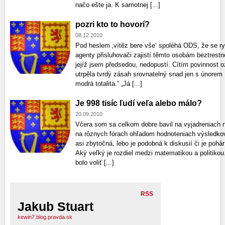
načo ešte ja. K samotnej [...]
pozri kto to hovorí?
08.12.2010
Pod heslem ‚vítěz bere vše‘ spoléhá ODS, že se r
agenty přisluhovači zajistí těmto osobám beztrestno
jejíž jsem předsedou, nedopustí. Cítím povinnost 
utrpěla tvrdý zásah srovnatelný snad jen s únorem 
modrá totalita.“ „Já [...]
Je 998 tisíc ľudí veľa alebo málo?
20.09.2010
Včera som sa celkom dobre bavil na vyjadreniach n
na rôznych fórach ohľadom hodnoteniach výsledkov r
asi zbytočná, lebo je podobná k diskusií či je pohá
Aký veľký je rozdiel medzi matematikou a politiko
bolo voliť [...]
RSS
Jakub Stuart
kewin7.blog.pravda.sk