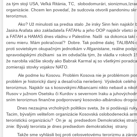
za tým stojí USA, Veľká Ritánia, TC, slobodomurári, sionizmus,Izra
organizácie. Chcem len povedať, že sudcovia otvorili pandoninu skr
terorizmus.
Ako? Už minulosti sa predsa stalo ,že irsky Sinn fein najskôr bo
Jasira Arafata ako zakladateľa FATAHu a jeho OOP najskôr všetci o
a FATAH a HAMAS dnes vládnu v Palestíne. Našli sa dokonca takí 
cenu mieru. Mám pokračovať? Dobre. Tak podme dalej. TALIBAN-org
proti sovietskym okupačným jednotkám v Afganistane, reálne podp
spravodajskými zložkami sa im odvdačila tým, že vládla v rokoch 1
že narobila väčšie skody ako Babrak Karmal aj so všetkými poradca
zomierajú stovky vojakov NATO.
Ale podme ku Kosovu. Problém Kosova nie je problémom posle
problém je historický daný a desaťročia neriešený. Výsledok celého
terorizmus. Najskôr sa s kosovskými Albancami nikto nebavil a nik
Rusov v južnom Osetsku či Kurdov s severnom Iraku a juhovýchod
sním terorizmus finančne podporovaný kosovsko-albánskou drogo
Dnes nezaujma vrcholných politikov sveta, že si podávajú ruk
Tacim, bývalým veliteľom organizácie Kosovská oslobodenecká ar
teroristickú organizáciu? On je aj predsedom Demokratickej strany
znie: Bývalý terorista je dnes predsedom demokratickej strany.
Takže sme vyhlásili boj proti celosvetovému terorizmu a zárov