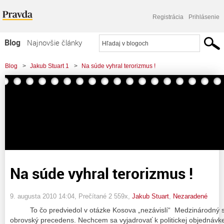
Registrácia
Prihlásenie
Blog
Najnovšie články
Najčítanejšie články
Blog
>
Jakub Stuart 1
>
Na súde vyhral terorizmus !
Najkomentovanejšie články
Zoznam blogov
Komerčné blogy
Na súde vyhral terorizmus !
9. augusta 2010 14:04
, Prečítané 2 559x,
Jakub Stuart
,
Nezaradené
To čo predviedol v otázke Kosova „nezávislí“ Medzinárodný sú
obrovský precedens. Nechcem sa vyjadrovať k politickej objednávk