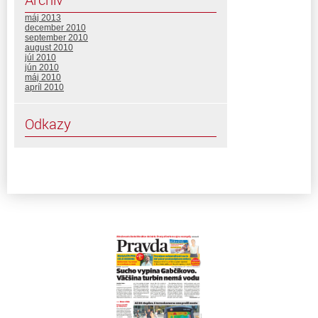
máj 2013
december 2010
september 2010
august 2010
júl 2010
jún 2010
máj 2010
apríl 2010
Odkazy