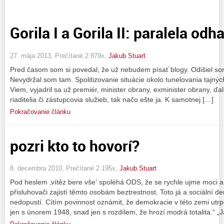
Gorila I a Gorila II: paralela odh
27. mája 2013, Prečítané 2 879x,
Jakub Stuart
Pred časom som si povedal, že už nebudem písať blogy. Odišiel so
Nevydržal som tam. Spolitizovanie situácie okolo tunelovania tajných 
Viem, vyjadril sa už premiér, minister obrany, exminister obrany, ďa
riaditelia či zástupcovia služieb, tak načo ešte ja. K samotnej […]
Pokračovanie článku
pozri kto to hovorí?
8. decembra 2010, Prečítané 2 195x,
Jakub Stuart
Pod heslem ‚vítěz bere vše‘ spoléhá ODS, že se rychle ujme moci a
přisluhovači zajistí těmto osobám beztrestnost. Toto já a sociální d
nedopustí. Cítím povinnost oznámit, že demokracie v této zemi utrp
jen s únorem 1948, snad jen s rozdílem, že hrozí modrá totalita.“ „