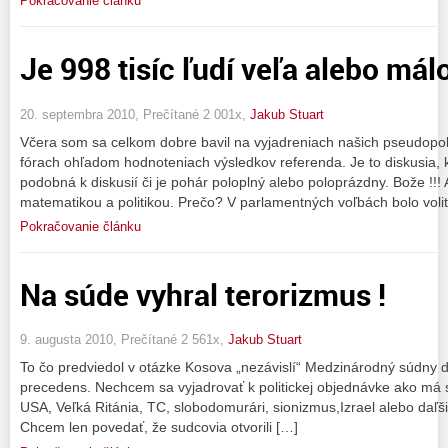
Pokračovanie článku
Je 998 tisíc ľudí veľa alebo mál
20. septembra 2010, Prečítané 2 001x,
Jakub Stuart
Včera som sa celkom dobre bavil na vyjadreniach našich pseudopoli
fórach ohľadom hodnoteniach výsledkov referenda. Je to diskusia, kt
podobná k diskusií či je pohár poloplný alebo poloprázdny. Bože !!! 
matematikou a politikou. Prečo? V parlamentných voľbách bolo voli
Pokračovanie článku
Na súde vyhral terorizmus !
9. augusta 2010, Prečítané 2 561x,
Jakub Stuart
To čo predviedol v otázke Kosova „nezávislí“ Medzinárodný súdny d
precedens. Nechcem sa vyjadrovať k politickej objednávke ako má sú
USA, Veľká Ritánia, TC, slobodomurári, sionizmus,Izrael alebo daľš
Chcem len povedať, že sudcovia otvorili […]