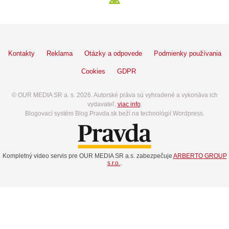
Kontakty
Reklama
Otázky a odpovede
Podmienky používania
Cookies
GDPR
© OUR MEDIA SR a. s. 2026. Autorské práva sú vyhradené a vykonáva ich
vydavateľ,
viac info
.
Blogovací systém Blog.Pravda.sk beží na technológií Wordpress.
Kompletný video servis pre OUR MEDIA SR a.s. zabezpečuje
ARBERTO GROUP
s.r.o.
.