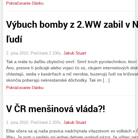
Pokračovanie článku
Výbuch bomby z 2.WW zabil v 
ľudí
2. júna 2010, Prečítané 2 236x,
Jakub Stuart
Tak a máte tu daľšiu zbytočnú smrť. Smrť troch pyrotechnikov, ktorí b
Áno, presne tí policajti alebo vojaci čo sú, citujem internetových di
chlastajú, sedia v kasárňach a nič nerobia, buzerujú ľudí na križov
skončia poberajú nekrestanské dôchodky. Tak im […]
Pokračovanie článku
V ČR menšinová vláda?!
1. júna 2010, Prečítané 2 203x,
Jakub Stuart
Ešte včera sa aj naša pravica nadchýnala vítazstvom vo volbách v Č
Wau. Ja som v nedelu pri jednej debate vyslovil názor, že vôbec n