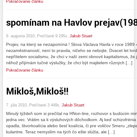
Pokračovanie článku
spomínam na Havlov prejav(19
9. augusta 2010, Prečítané 9 295x,
Jakub Stuart
Projev, na který se nezapomíná ! Slova Václava Havla v roce 1989 
nezaměstnaností, není to pravda, ničeho se nebojte. Dvacet let tvrd
nepřítelem socialismu, že chci v naší zemi obnovit kapitalismus, že
něhož přijímám tučné výslužky, že chci být majitelem různých […]
Pokračovanie článku
Mikloš,Mikloš!!
7. júla 2010, Prečítané 3 449x,
Jakub Stuart
Minulý týždeň som si prečítal na HNon-line, rozhovor s budúcim min
jedna vec. Vrátim sa k výsluhových dôchodkom. Aj keď schizofrén
opadla, štvorkoalícia alebo šesť koalícia, či pre voličov Smeru „zlep
kulantne. Teraz nemyslím na tých čo ešte slúžia, ale […]