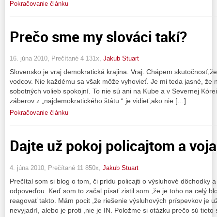
Pokračovanie článku
Prečo sme my slováci takí?
16. júna 2010, Prečítané 4 131x,
Jakub Stuart
Slovensko je vraj demokratická krajina. Vraj. Chápem skutočnosť,že 
vodcov. Nie každému sa však môže vyhovieť. Je mi teda jasné, že n
sobotných volieb spokojní. To nie sú ani na Kube a v Severnej Kórei,
záberov z „najdemokratického štátu “ je vidieť,ako nie […]
Pokračovanie článku
Dajte už pokoj policajtom a voj
4. júna 2010, Prečítané 11 850x,
Jakub Stuart
Prečítal som si blog o tom, či prídu policajti o výsluhové dôchodky
odpoveďou. Keď som to začal písať zistil som ,že je toho na celý b
reagovať takto. Mám pocit ,že riešenie výsluhových príspevkov je už
nevyjadrí, alebo je proti ,nie je IN. Položme si otázku prečo sú tiet